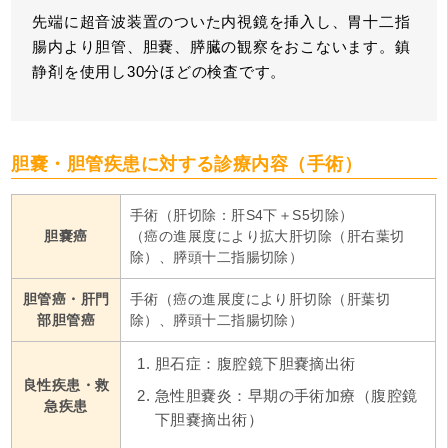
先端に超音波装置のついた内視鏡を挿入し、胃十二指
腸内より胆管、胆嚢、膵臓の観察をおこないます。鎮
静剤を使用し30分ほどの検査です。
胆嚢・胆管疾患に対する診療内容（手術）
手術（肝切除：肝S4下＋S5切除）
胆嚢癌
（癌の進展度により拡大肝切除（肝右葉切
除）、膵頭十二指腸切除）
胆管癌・肝門
手術（癌の進展度により肝切除（肝葉切
部胆管癌
除）、膵頭十二指腸切除）
胆石症：腹腔鏡下胆嚢摘出術
良性疾患・救
急性胆嚢炎：早期の手術加療（腹腔鏡
急疾患
下胆嚢摘出術）