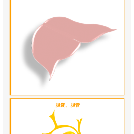
胆嚢、胆管