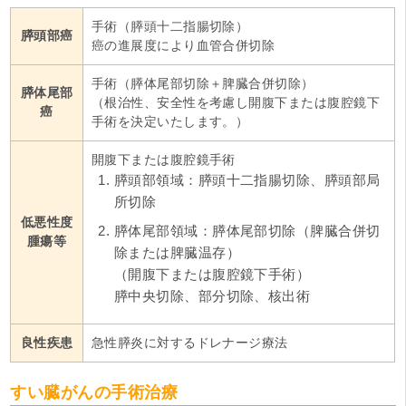
手術（膵頭十二指腸切除）
膵頭部癌
癌の進展度により血管合併切除
手術（膵体尾部切除＋脾臓合併切除）
膵体尾部
（根治性、安全性を考慮し開腹下または腹腔鏡下
癌
手術を決定いたします。）
開腹下または腹腔鏡手術
膵頭部領域：膵頭十二指腸切除、膵頭部局
所切除
低悪性度
膵体尾部領域：膵体尾部切除（脾臓合併切
腫瘍等
除または脾臓温存）
（開腹下または腹腔鏡下手術）
膵中央切除、部分切除、核出術
良性疾患
急性膵炎に対するドレナージ療法
すい臓がんの手術治療