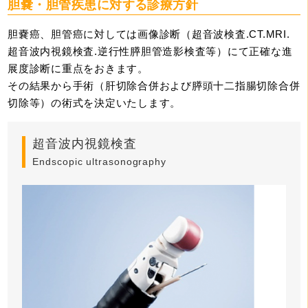
胆嚢・胆管疾患に対する診療方針
胆嚢癌、胆管癌に対しては画像診断（超音波検査.CT.MRI.
超音波内視鏡検査.逆行性膵胆管造影検査等）にて正確な進
展度診断に重点をおきます。
その結果から手術（肝切除合併および膵頭十二指腸切除合併
切除等）の術式を決定いたします。
超音波内視鏡検査
Endscopic ultrasonography