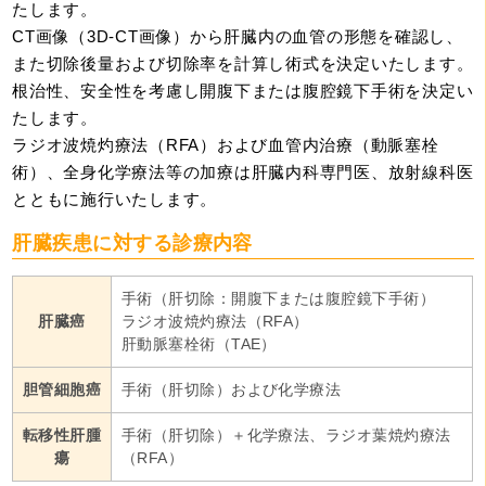
たします。
CT画像（3D-CT画像）から肝臓内の血管の形態を確認し、
また切除後量および切除率を計算し術式を決定いたします。
根治性、安全性を考慮し開腹下または腹腔鏡下手術を決定い
たします。
ラジオ波焼灼療法（RFA）および血管内治療（動脈塞栓
術）、全身化学療法等の加療は肝臓内科専門医、放射線科医
とともに施行いたします。
肝臓疾患に対する診療内容
手術（肝切除：開腹下または腹腔鏡下手術）
肝臓癌
ラジオ波焼灼療法（RFA）
肝動脈塞栓術（TAE）
胆管細胞癌
手術（肝切除）および化学療法
転移性肝腫
手術（肝切除）＋化学療法、ラジオ葉焼灼療法
瘍
（RFA）