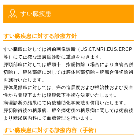
すい臓疾患
すい臓疾患に対する診療方針
すい臓癌に対しては術前画像診断（US.CT.MRI.EUS.ERCP
等）にて正確な進展度診断に重点をおきます。
膵頭部癌に対しては膵頭十二指腸切除（場合により血管合併
切除）、膵体部癌に対しては膵体尾部切除＋脾臓合併切除術
を施行いたします。
膵体尾部癌に対しては、癌の進展度および根治性および安全
性から開腹下または腹腔鏡下手術を決定いたします。
病理診断の結果にて術後補助化学療法を併用いたします。
膵切除術後の糖尿病、膵全摘術後の糖尿病に関しては術前後
より糖尿病内科にて血糖管理を行います。
すい臓疾患に対する診療内容（手術）