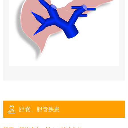
胆嚢、胆管疾患