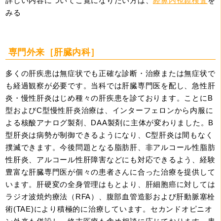
詳しい内容についてご覧になりたい方は、
経鼻内視鏡検査
を
みる
専門外来［肝臓内科］
多くの肝疾患は無症状でも正確な診断・治療または無症状で
も経過観察が必要です。当科では肝臓専門医を配し、急性肝
炎・慢性肝炎はじめ種々の肝疾患を診ております。ことにB
型およびC型慢性肝炎治療は、インターフェロンから内服に
よる核酸アナログ製剤、DAA製剤に主体が変わりました。B
型肝炎は病勢が制御できるようになり、C型肝炎は間もなく
撲滅できます。今後問題となる脂肪肝、非アルコール性脂肪
性肝炎、アルコール性肝障害などにも対応できるよう、経験
豊富な肝臓専門医が個々の患者さんに合った治療を提供して
います。肝硬変の全身管理はもとより、肝細胞癌に対しては
ラジオ波焼灼療法（RFA）、腹部血管造影および肝動脈塞栓
術(TAE)により積極的に治療しています。セカンドオピニオ