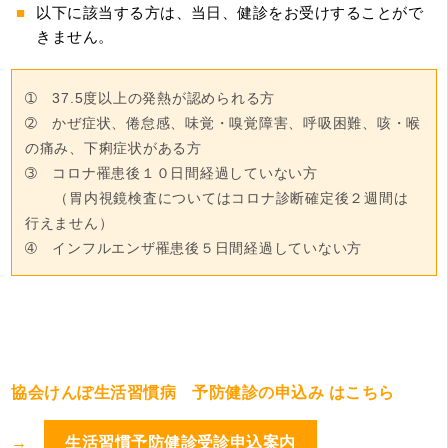
以下に該当する方は、当日、健診をお受けすることがで
きません。
➀　37.5度以上の発熱が認められる方

➁　かぜ症状、倦怠感、味覚・嗅覚障害、呼吸困難、咳・喉
の痛み、下痢症状がある方

➂　コロナ罹患後１０日間経過していない方

　　（胃内視鏡検査についてはコロナ診断確定後２週間は
行えません）

➃　インフルエンザ罹患後５日間経過していない方
協会けんぽ生活習慣病 予防健診の申込み はこちら
→
生活習慣予防健診受診申込案内